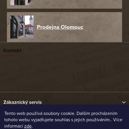
Prodejna Olomouc
Kontakt
Zákaznický servis
Tento web používá soubory cookie. Dalším procházením
tohoto webu vyjadřujete souhlas s jejich používáním.. Více
Užitečné odkazy
informací
zde
.