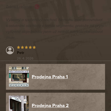
Zobrazit recenze
Výborný a spolehlivý obchod. Nemohu moc porovnávat
s ostatními obchody v tomto segmentu, protože od první
vyřízené objednávku jsem už neměl potřebu nakupovat
jinde.
Petr
26. 4. 2026
Prodejna Praha 1
Prodejna Praha 2