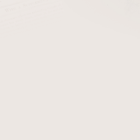
cena:
PŘIDAT 
+ Čističe do dým
Z řady dýmky Molina Parone
provedení
. Fotografie zobra
který po objednání obdržíte
Detailní informace
Zeptat se
Hlídat