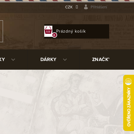
CZK
Přihlášení
NÁKUPNÍ
Prázdný košík
KOŠÍK
KY
DÁRKY
ZNAČKY