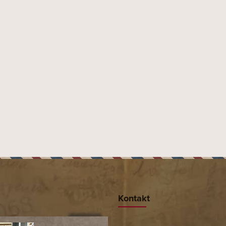
ategorie: DýmkyDýmky Paronelli
Kontakt