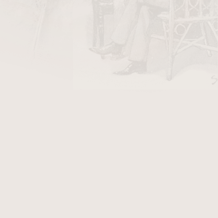
DO KOŠÍKU
ky Stanislaw Air Line/50
v hodnotě 40 Kč
lli Zebrano Light. Dýmka je v
hladkém
zují originál dýmky Paronelli Zebrano Light,
.