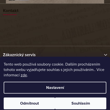
Kontakt
Zákaznický servis
Tento web používá soubory cookie. Dalším procházením
tohoto webu vyjadřujete souhlas s jejich používáním.. Více
Užitečné odkazy
informací
zde
.
Naše nabídka
Nastavení
Vytvořil Shoptet
Odmítnout
Souhlasím
Copyright 2026
Etrafika.cz
. Všechna práva vyhrazena.