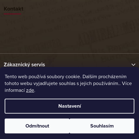
Kontakt
Zákaznický servis
Tento web používá soubory cookie. Dalším procházením
tohoto webu vyjadřujete souhlas s jejich používáním.. Více
Užitečné odkazy
informací
zde
.
Naše nabídka
Nastavení
Vytvořil Shoptet
Odmítnout
Souhlasím
Copyright 2026
Etrafika.cz
. Všechna práva vyhrazena.