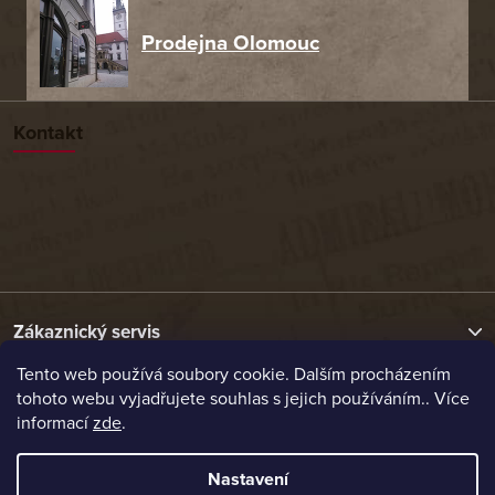
Prodejna Olomouc
Kontakt
Zákaznický servis
Tento web používá soubory cookie. Dalším procházením
tohoto webu vyjadřujete souhlas s jejich používáním.. Více
Užitečné odkazy
informací
zde
.
Naše nabídka
Nastavení