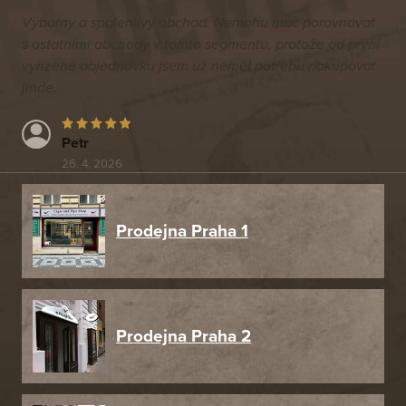
Výborný a spolehlivý obchod. Nemohu moc porovnávat
s ostatními obchody v tomto segmentu, protože od první
vyřízené objednávku jsem už neměl potřebu nakupovat
jinde.
Petr
26. 4. 2026
Prodejna Praha 1
Prodejna Praha 2