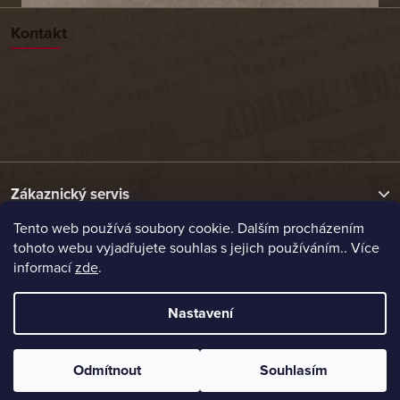
Kontakt
Zákaznický servis
Tento web používá soubory cookie. Dalším procházením
tohoto webu vyjadřujete souhlas s jejich používáním.. Více
Užitečné odkazy
informací
zde
.
Naše nabídka
Nastavení
Vytvořil Shoptet
Odmítnout
Souhlasím
Copyright 2026
Etrafika.cz
. Všechna práva vyhrazena.