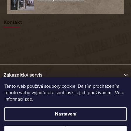
Kontakt
Zákaznický servis
Tento web používá soubory cookie. Dalším procházením
tohoto webu vyjadřujete souhlas s jejich používáním.. Více
Užitečné odkazy
informací
zde
.
Naše nabídka
Nastavení
Vytvořil Shoptet