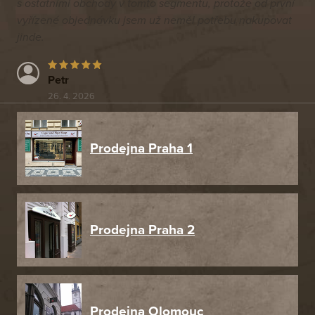
s ostatními obchody v tomto segmentu, protože od první
vyřízené objednávku jsem už neměl potřebu nakupovat
jinde.
Petr
26. 4. 2026
Prodejna Praha 1
Prodejna Praha 2
Prodejna Olomouc