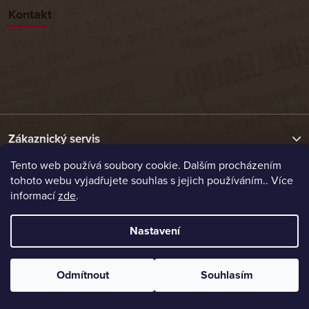
Kontakt
Zákaznický servis
Tento web používá soubory cookie. Dalším procházením
tohoto webu vyjadřujete souhlas s jejich používáním.. Více
Užitečné odkazy
informací
zde
.
Naše nabídka
Nastavení
Vytvořil Shoptet
Odmítnout
Souhlasím
Copyright 2026
Etrafika.cz
. Všechna práva vyhrazena.