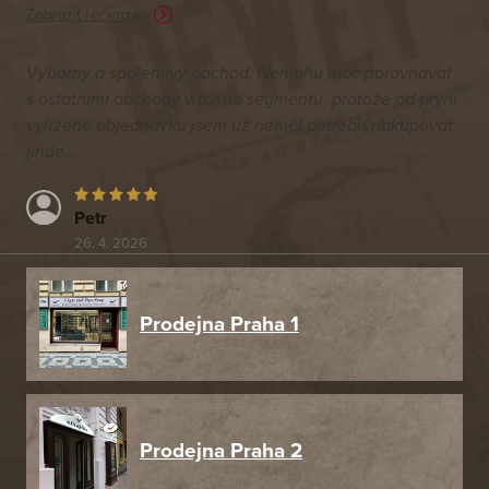
Zobrazit recenze
Výborný a spolehlivý obchod. Nemohu moc porovnávat
s ostatními obchody v tomto segmentu, protože od první
vyřízené objednávku jsem už neměl potřebu nakupovat
jinde.
Petr
26. 4. 2026
Prodejna Praha 1
Prodejna Praha 2