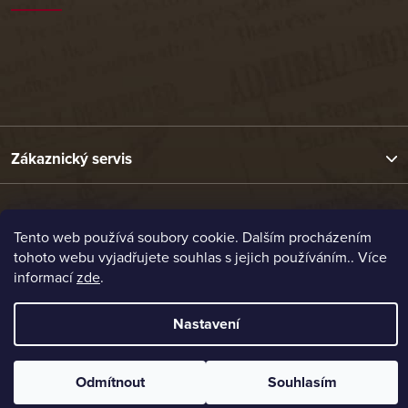
Zákaznický servis
Užitečné odkazy
Tento web používá soubory cookie. Dalším procházením
tohoto webu vyjadřujete souhlas s jejich používáním.. Více
Naše nabídka
informací
zde
.
Nastavení
Vytvořil Shoptet
Copyright 2026
Etrafika.cz
. Všechna práva vyhrazena.
Odmítnout
Souhlasím