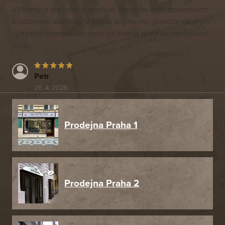
Výborný a spolehlivý obchod. Nemohu moc porovnávat
s ostatními obchody v tomto segmentu, protože od první
vyřízené objednávku jsem už neměl potřebu nakupovat
jinde.
Petr
26. 4. 2026
Prodejna Praha 1
Prodejna Praha 2