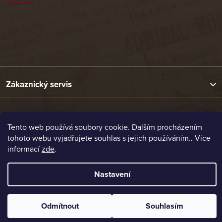
Zákaznický servis
Užitečné odkazy
Tento web používá soubory cookie. Dalším procházením
tohoto webu vyjadřujete souhlas s jejich používáním.. Více
Naše nabídka
informací
zde
.
Nastavení
Vytvořil Shoptet
Copyright 2026
Etrafika.cz
. Všechna práva vyhrazena.
Odmítnout
Souhlasím