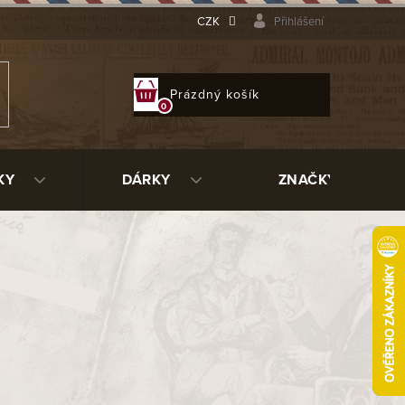
CZK
Přihlášení
NÁKUPNÍ
Prázdný košík
KOŠÍK
KY
DÁRKY
ZNAČKY