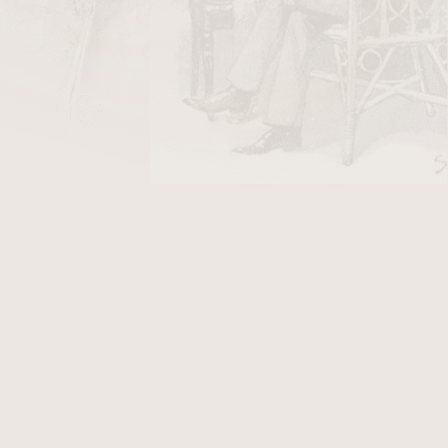
DO KOŠÍKU
y Stanislaw/10
v hodnotě 26 Kč
h
max+. Dýmka je v hladkém provedení. K této
, který Vám přináší další výhody. Fotografie
er Jacopo L1 smooth max+, který po objednání