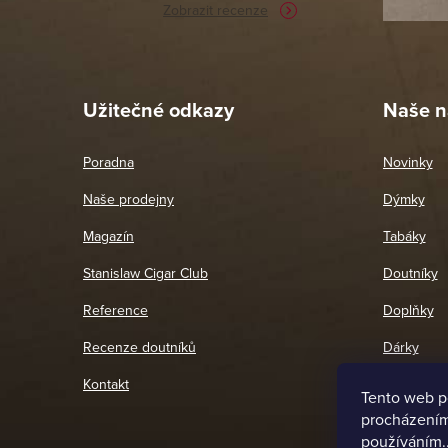
Zobrazit recenze
Pet
26. 
Užitečné odkazy
Naše n
Poradna
Novinky
Naše prodejny
Dýmky
Magazín
Tabáky
Stanislaw Cigar Club
Doutníky
Reference
Doplňky
Recenze doutníků
Dárky
Kontakt
Tento web p
procházením 
používáním.