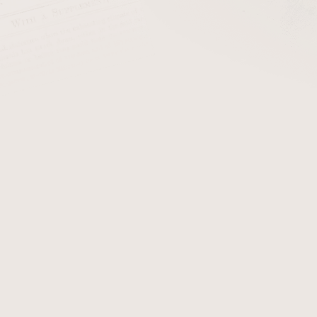
cena:
PŘIDAT 
+ Filtry do dýmk
Dýmka Ser Jacopo L1
smoot
dýmce obdržíte certifikát
zobrazují originál dýmky S
obdržíte.
Detailní informace
Zeptat se
Hlídat