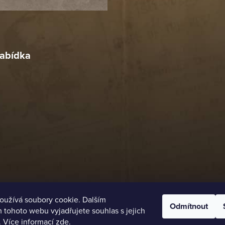
18. 4. 2026
r
4. 2026
abídka
oužívá soubory cookie. Dalším
Odmítnout
tohoto webu vyjadřujete souhlas s jejich
. Více informací
zde
.