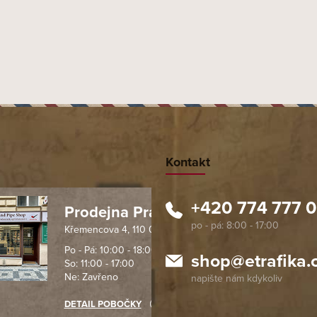
Kontakt
+420 774 777 
Prodejna Praha 1
Křemencova 4, 110 00 Praha
 spolehlivý obchod. Nemohu
Profesionální přístup, ochota p
návat s ostatními obchody v
rychlé dodání objednaného zb
Po - Pá: 10:00 - 18:00
shop
@
etrafika.
So: 11:00 - 17:00
mentu, protože od první
komunikace na jedničku s hvě
Ne: Zavřeno
objednávku jsem už neměl
akupovat jinde.
DETAIL POBOČKY
Richard Lasztuwka