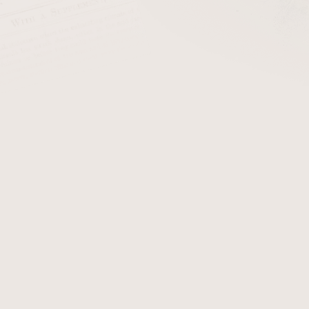
cena:
PŘIDAT 
+ Filtry do dýmk
Dýmka Ser Jacopo L1 P
provedení
. K této dýmce obd
Fotografie zobrazují origi
objednání obdržíte.
Detailní informace
Zeptat se
Hlídat