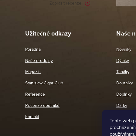
Zobrazit recenze
Pet
26. 
Užitečné odkazy
Naše n
Poradna
Novinky
Naše prodejny
Dýmky
Magazín
Tabáky
Stanislaw Cigar Club
Doutníky
Reference
Doplňky
Recenze doutníků
Dárky
Kontakt
Tento web p
procházením 
používáním.