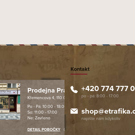
Kontakt
+420 774 777 
Prodejna Praha 1
Křemencova 4, 110 00 Praha
 spolehlivý obchod. Nemohu
Profesionální přístup, ochota p
návat s ostatními obchody v
rychlé dodání objednaného zb
Po - Pá: 10:00 - 18:00
shop
@
etrafika.
So: 11:00 - 17:00
mentu, protože od první
komunikace na jedničku s hvě
Ne: Zavřeno
objednávku jsem už neměl
akupovat jinde.
DETAIL POBOČKY
Richard Lasztuwka