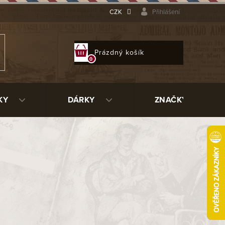
CZK
Přihlášení
NÁKUPNÍ
Prázdný košík
KOŠÍK
KY
DÁRKY
ZNAČKY