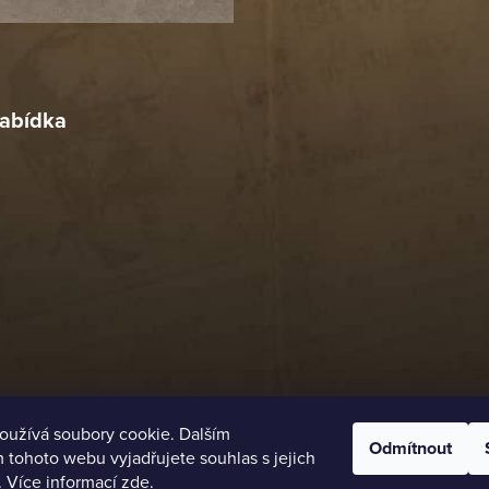
18. 4. 2026
r
4. 2026
abídka
oužívá soubory cookie. Dalším
Odmítnout
tohoto webu vyjadřujete souhlas s jejich
. Více informací
zde
.