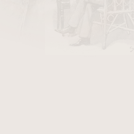
DO KOŠÍKU
y Stanislaw/10
v hodnotě 26 Kč
ag S2 Dal. Dýmka je v
hladkém přírodním
ržíte certifikát, který Vám přináší další výhody.
nál dýmky Ser Jacopo L1 Pag S2 Dal, který po