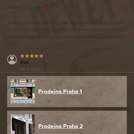
Zobrazit recenze
Výborný a spolehlivý obchod. Nemohu moc porovnávat
s ostatními obchody v tomto segmentu, protože od první
vyřízené objednávku jsem už neměl potřebu nakupovat
jinde.
Petr
26. 4. 2026
Prodejna Praha 1
Prodejna Praha 2