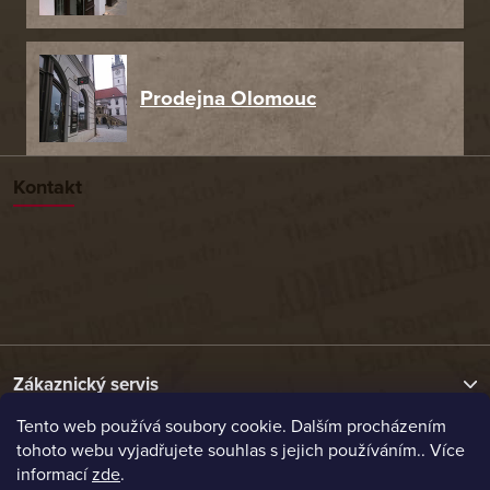
Prodejna Olomouc
Kontakt
Zákaznický servis
Tento web používá soubory cookie. Dalším procházením
tohoto webu vyjadřujete souhlas s jejich používáním.. Více
Užitečné odkazy
informací
zde
.