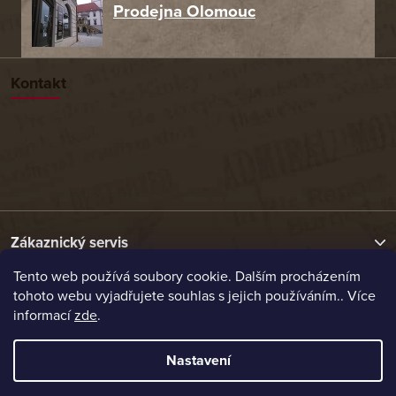
Prodejna Olomouc
Kontakt
Zákaznický servis
Tento web používá soubory cookie. Dalším procházením
tohoto webu vyjadřujete souhlas s jejich používáním.. Více
Užitečné odkazy
informací
zde
.
Naše nabídka
Nastavení