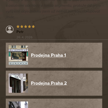
s ostatními obchody v tomto segmentu, protože od první
vyřízené objednávku jsem už neměl potřebu nakupovat
jinde.
Petr
26. 4. 2026
Prodejna Praha 1
Prodejna Praha 2