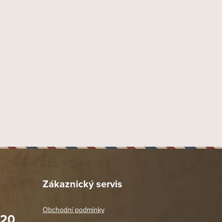
9 mm
Náustek Fishtail
Akryl
43 mm
20 mm
52 mm
40 mm
155 mm
52 mm
57 gr
Provedení hladké lakované
Dýmka rovná
Zákaznický servis
944
Chacom
Obchodní podmínky
020
65