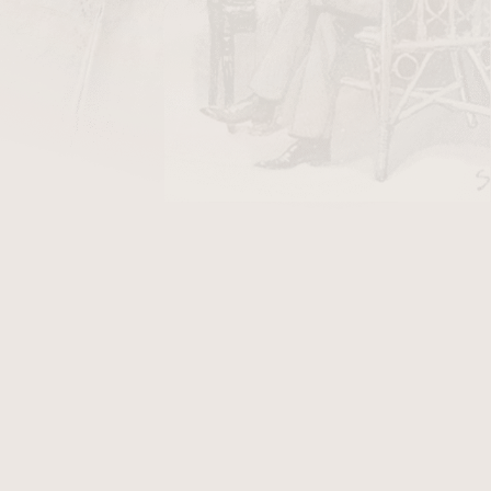
y Stanislaw/10
v hodnotě 26 Kč
Dýmka je v
hladkém provedení
. K této dýmce
Vám přináší další výhody. Fotografie zobrazují
one, který po objednání obdržíte.