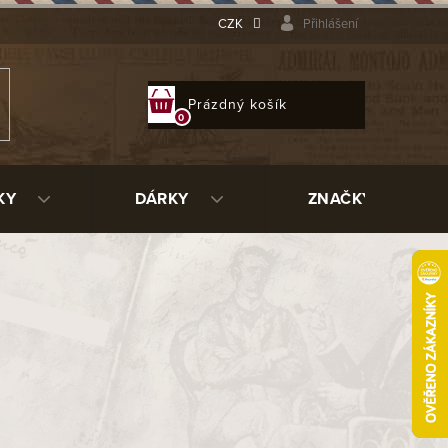
CZK
Přihlášení
NÁKUPNÍ
Prázdný košík
KOŠÍK
KY
DÁRKY
ZNAČKY