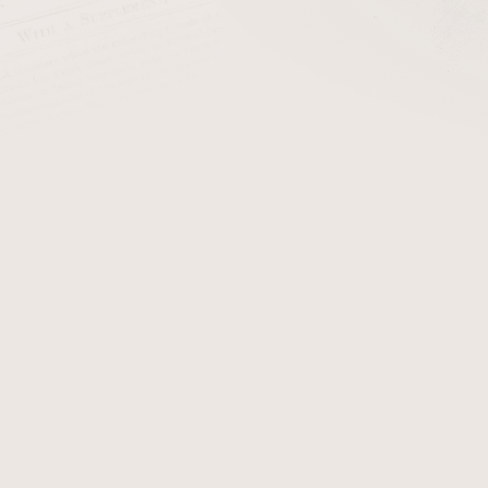
cena:
+ Filtry do dýmk
Dýmka Chacom Carbone. 
obdržíte certifikát, který 
originál dýmky Chacom Carb
Detailní informace
Zeptat se
Hlídat