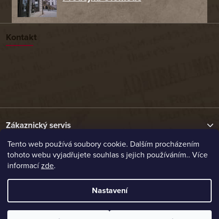
Kontakt
Zákaznický servis
Tento web používá soubory cookie. Dalším procházením
tohoto webu vyjadřujete souhlas s jejich používáním.. Více
Užitečné odkazy
informací
zde
.
Naše nabídka
Nastavení
Vytvořil Shoptet