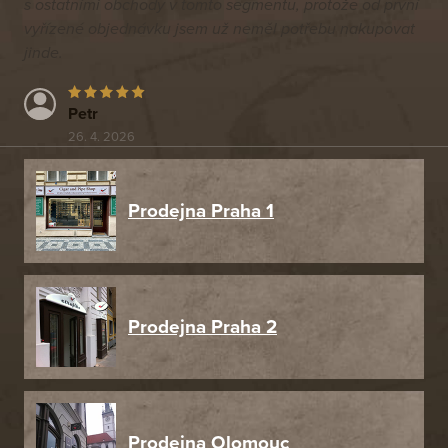
s ostatními obchody v tomto segmentu, protože od první
vyřízené objednávku jsem už neměl potřebu nakupovat
jinde.
Petr
26. 4. 2026
Prodejna Praha 1
Prodejna Praha 2
Prodejna Olomouc