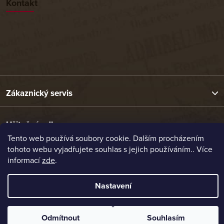
Kontakt
Zákaznický servis
Užitečné odkazy
Tento web používá soubory cookie. Dalším procházením
tohoto webu vyjadřujete souhlas s jejich používáním.. Více
Naše nabídka
informací
zde
.
Nastavení
Vytvořil Shoptet
Copyright 2026
Etrafika.cz
. Všechna práva vyhrazena.
Odmítnout
Souhlasím