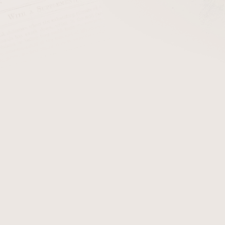
cena:
PŘIDAT 
Dýmka Ropp. Dýmka je 
rohoviny
. Fotografie zobra
obdržíte.
Detailní informace
Zeptat se
Hlídat