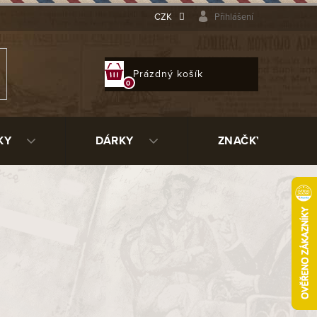
CZK
Přihlášení
NÁKUPNÍ
Prázdný košík
KOŠÍK
KY
DÁRKY
ZNAČKY