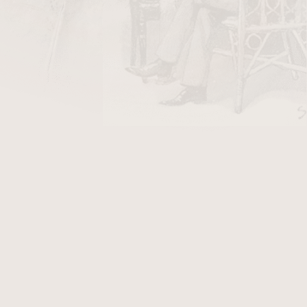
DO KOŠÍKU
v
hladkém přírodním provedení
s náustkem z
zují originál dýmky Ropp, který po objednání