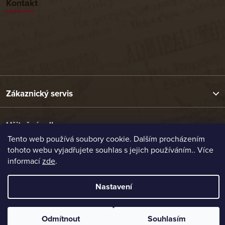
Kontakt
Zákaznický servis
Užitečné odkazy
Tento web používá soubory cookie. Dalším procházením
tohoto webu vyjadřujete souhlas s jejich používáním.. Více
Naše nabídka
informací
zde
.
Nastavení
Vytvořil Shoptet
Copyright 2026
Etrafika.cz
. Všechna práva vyhrazena.
Odmítnout
Souhlasím