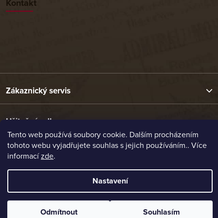
Kontakt
Zákaznický servis
Užitečné odkazy
Tento web používá soubory cookie. Dalším procházením
tohoto webu vyjadřujete souhlas s jejich používáním.. Více
Naše nabídka
informací
zde
.
Nastavení
Vytvořil Shoptet
Copyright 2026
Etrafika.cz
. Všechna práva vyhrazena.
Odmítnout
Souhlasím