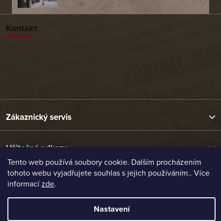
Kontakt
Zákaznický servis
Užitečné odkazy
Tento web používá soubory cookie. Dalším procházením
tohoto webu vyjadřujete souhlas s jejich používáním.. Více
Naše nabídka
informací
zde
.
Nastavení
Vytvořil Shoptet
Copyright 2026
Etrafika.cz
. Všechna práva vyhrazena.