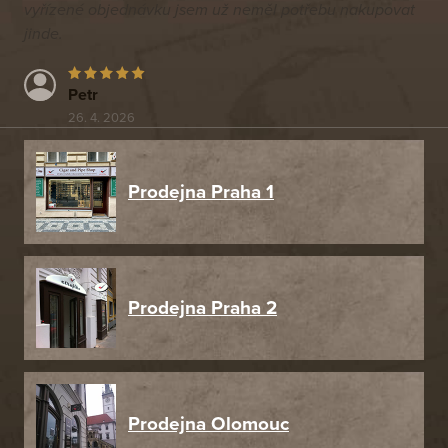
vyřízené objednávku jsem už neměl potřebu nakupovat
jinde.
Petr
26. 4. 2026
Prodejna Praha 1
Prodejna Praha 2
Prodejna Olomouc