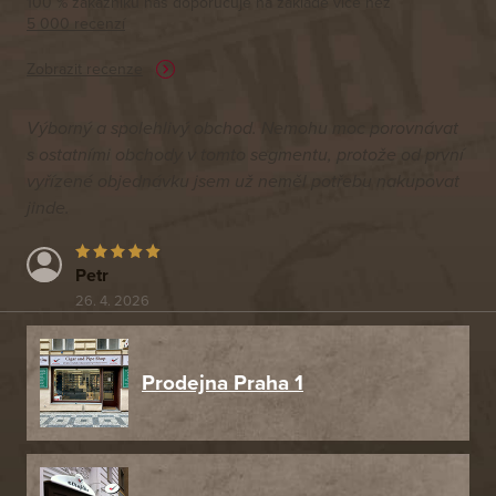
100 % zákazníků nás doporučuje na základě vice než
5 000 recenzí
Zobrazit recenze
Výborný a spolehlivý obchod. Nemohu moc porovnávat
s ostatními obchody v tomto segmentu, protože od první
vyřízené objednávku jsem už neměl potřebu nakupovat
jinde.
Petr
26. 4. 2026
Prodejna Praha 1