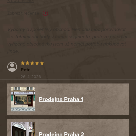
5 000 recenzí
Zobrazit recenze
Výborný a spolehlivý obchod. Nemohu moc porovnávat
s ostatními obchody v tomto segmentu, protože od první
vyřízené objednávku jsem už neměl potřebu nakupovat
jinde.
Petr
26. 4. 2026
Prodejna Praha 1
Prodejna Praha 2