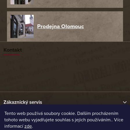
Prodejna Olomouc
Kontakt
Zákaznický servis
Tento web používá soubory cookie. Dalším procházením
tohoto webu vyjadřujete souhlas s jejich používáním.. Více
Užitečné odkazy
informací
zde
.