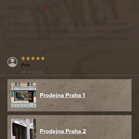
Zobrazit recenze
Výborný a spolehlivý obchod. Nemohu moc porovnávat
s ostatními obchody v tomto segmentu, protože od první
vyřízené objednávku jsem už neměl potřebu nakupovat
jinde.
Petr
26. 4. 2026
Prodejna Praha 1
Prodejna Praha 2