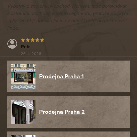
Výborný a spolehlivý obchod. Nemohu moc porovnávat
s ostatními obchody v tomto segmentu, protože od první
vyřízené objednávku jsem už neměl potřebu nakupovat
jinde.
Petr
26. 4. 2026
Prodejna Praha 1
Prodejna Praha 2