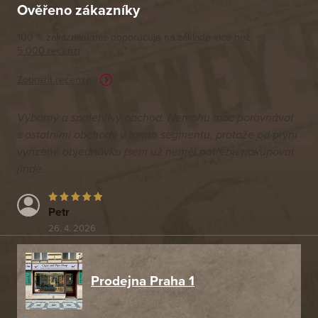
Ověřeno zákazníky
100 % zákazníků nás doporučuje na základě vice než
5 000 recenzí
Zobrazit recenze
Výborný a spolehlivý obchod. Nemohu moc porovnávat
s ostatními obchody v tomto segmentu, protože od první
vyřízené objednávku jsem už neměl potřebu nakupovat
jinde.
Petr
26. 4. 2026
Prodejna Praha 1