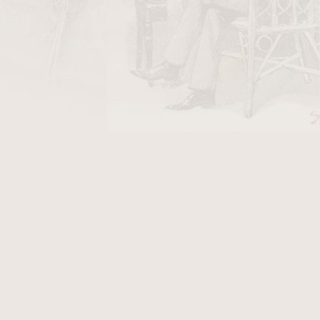
DO KOŠÍKU
 aromatizované cigarillo, které stálo u zrodu
ylo na trh v roce 1994 a dodnes si zachovává
ku – plnou, ale přitom jemnou chuť s ovocnými
 přírodním tabákovém listu. Tento doutníček
hatý zážitek z kouření, který si oblíbí milovníci
gantních tabákových směsí.