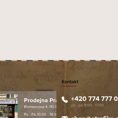
Kontakt
+420 774 777 
Prodejna Praha 1
Křemencova 4, 110 00 Praha
 spolehlivý obchod. Nemohu
Profesionální přístup, ochota p
návat s ostatními obchody v
rychlé dodání objednaného zb
Po - Pá: 10:00 - 18:00