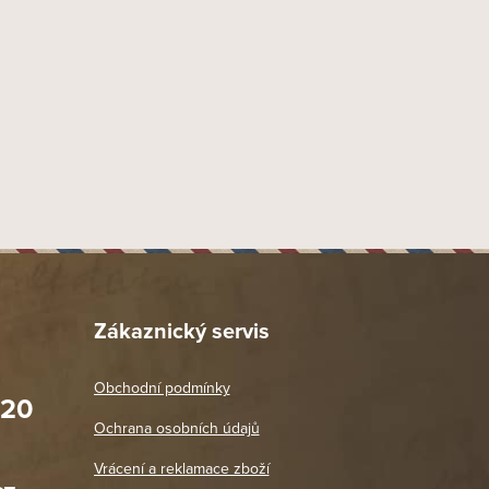
Zákaznický servis
Obchodní podmínky
020
Prodejna Praha 2
Ochrana osobních údajů
Blanická 3, 120 00 Praha 2
oradit,
Jako vždy vše v pořádku. Doporučuji
Vrácení a reklamace zboží
oží a
Po: 11:00 - 18:00