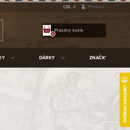
CZK
Přihlášení
NÁKUPNÍ
Prázdný košík
KOŠÍK
KY
DÁRKY
ZNAČKY