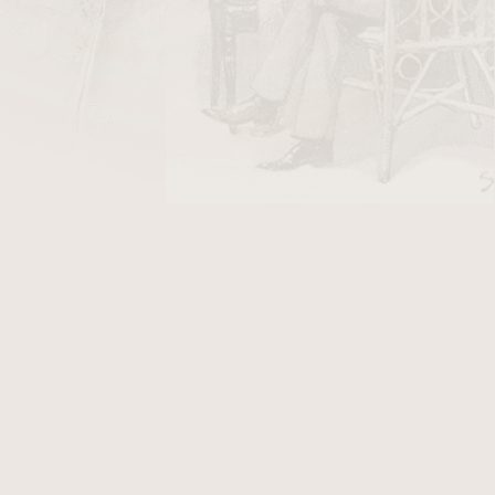
DO KOŠÍKU
ápalky HR
v hodnotě 18 Kč
obusto je klasickým formátem této prémiové
rycí list
dodává
doutníku
elegantní vzhled s
m a zároveň výrazně přispívá k chuťovému
kolem nikaragujských tabáků s důrazem na čisté
ní tah a perfektní konstrukci.
 vrstevnatý – jemné tóny pražené kávy a dřeva
 podtóny sladkosti, zemitosti, koření, kůže a
 zaručuje příjemný kuřácký zážitek od prvního
entimetru.
ynikne s černou kávou, espressem nebo aged
ední nebo večerní kouření, kdy máte čas si
hoto výjimečného doutníku.