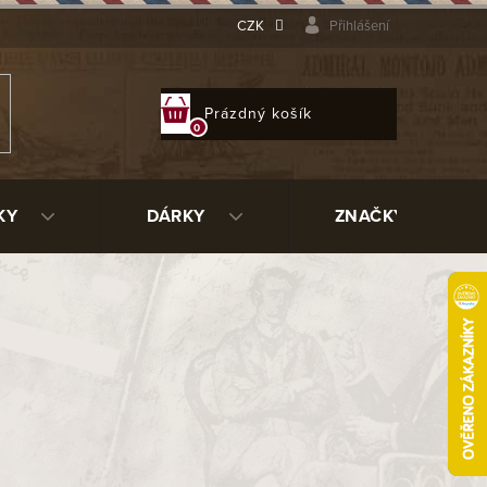
CZK
Přihlášení
NÁKUPNÍ
Prázdný košík
KOŠÍK
KY
DÁRKY
ZNAČKY
busto/24
385020