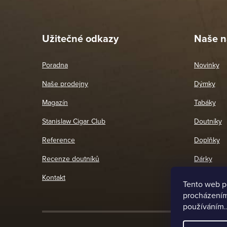
Pet
26. 
Užitečné odkazy
Naše n
Poradna
Novinky
Naše prodejny
Dýmky
Magazín
Tabáky
Stanislaw Cigar Club
Doutníky
Reference
Doplňky
Recenze doutníků
Dárky
Kontakt
Tento web p
procházením 
používáním.