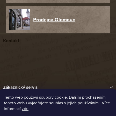
Prodejna Olomouc
Kontakt
Zákaznický servis
Tento web používá soubory cookie. Dalším procházením
tohoto webu vyjadřujete souhlas s jejich používáním.. Více
Užitečné odkazy
informací
zde
.