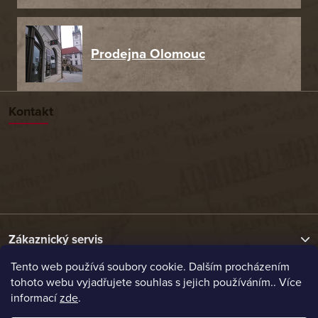
Prodejna Olomouc
Kontakt
Zákaznický servis
Tento web používá soubory cookie. Dalším procházením
tohoto webu vyjadřujete souhlas s jejich používáním.. Více
Užitečné odkazy
informací
zde
.