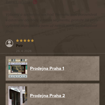
Zobrazit recenze
Výborný a spolehlivý obchod. Nemohu moc porovnávat
s ostatními obchody v tomto segmentu, protože od první
vyřízené objednávku jsem už neměl potřebu nakupovat
jinde.
Petr
26. 4. 2026
Prodejna Praha 1
Prodejna Praha 2