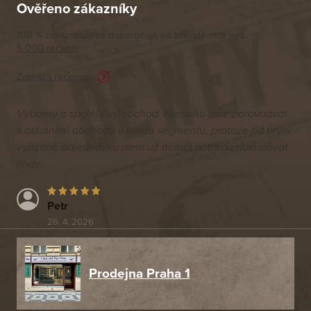
Ověřeno zákazníky
100 % zákazníků nás doporučuje na základě vice než
5 000 recenzí
Zobrazit recenze
Výborný a spolehlivý obchod. Nemohu moc porovnávat
s ostatními obchody v tomto segmentu, protože od první
vyřízené objednávku jsem už neměl potřebu nakupovat
jinde.
Petr
26. 4. 2026
Prodejna Praha 1