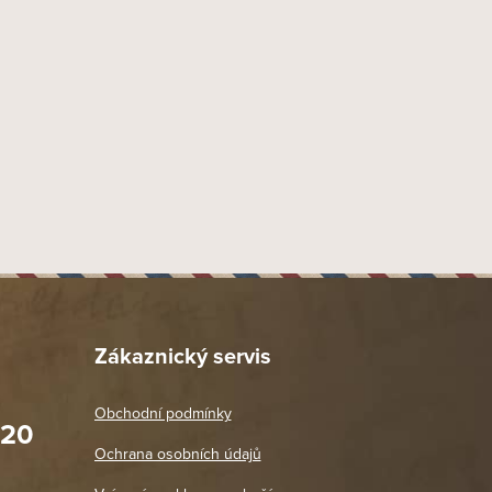
Zákaznický servis
Obchodní podmínky
020
Prodejna Praha 2
Ochrana osobních údajů
Blanická 3, 120 00 Praha 2
oradit,
Jako vždy vše v pořádku. Doporučuji