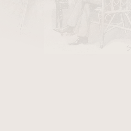
Day
Jak správně doplnit plyn do
dice
zapalovače