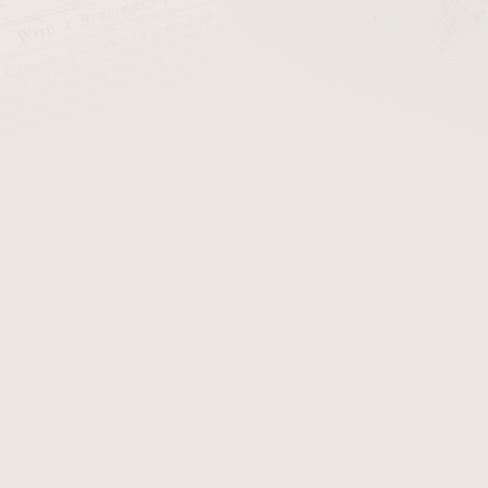
Peterson St. Patrick’s 
robit vlastní briarovou
2026 – výroční irská e
 ze surového přířezu
dýmek