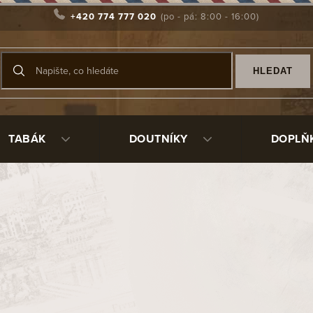
+420 774 777 020
HLEDAT
TABÁK
DOUTNÍKY
DOPLŇ
ky o dýmkách
lkou pozornost výběru dýmek. Jsme si vědomi, že při nákupu přes i
 Proto vybíráme jen dýmky, které jsou dobře vrtané a nemají vidite
ůžete ji nepoužitou a nepoškozenou vyměnit i po uplynutí zákonné l
h zahraničních výrobců, ale spolupracujeme i s tuzemskými výrobci
a trhu nenajdete.