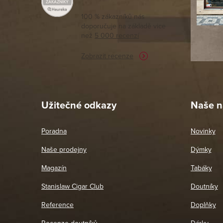
moc porov
tomto seg
100 % zákazníků nás
doporučuje na základě vice
vyřízené 
než
5 000 recenzí
potřebu n
Zobrazit recenze
Pet
26. 
Užitečné odkazy
Naše n
Poradna
Novinky
Naše prodejny
Dýmky
Magazín
Tabáky
Stanislaw Cigar Club
Doutníky
Reference
Doplňky