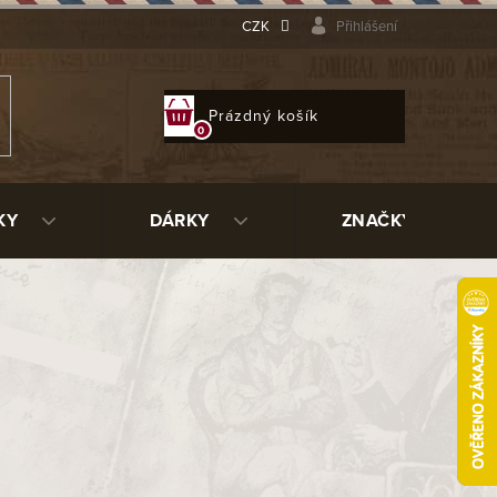
CZK
Přihlášení
NÁKUPNÍ
Prázdný košík
KOŠÍK
KY
DÁRKY
ZNAČKY
nternet nemá zákazník možnost si dýmku osobně pečlivě
lně kytované dřevo a další kazy. Pokud Vám dýmka nebude
hůty pro vrácení zboží. V nabídce najdete dýmky nejenom
 dýmek a společně připravujeme speciální edice dýmek,