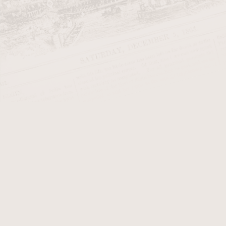
Tabák
Doutníky
Doplňky
Dárky
Značky
Jak vy
dýmku