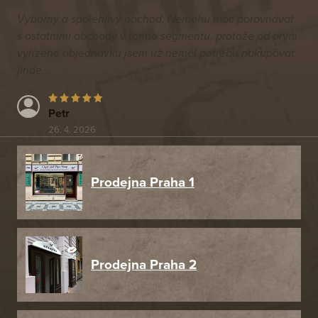
Výborný a spolehlivý obchod. Nemohu moc porovnávat
s ostatními obchody v tomto segmentu, protože od první
vyřízené objednávku jsem už neměl potřebu nakupovat
jinde.
Petr
26. 4. 2026
Prodejna Praha 1
Prodejna Praha 2