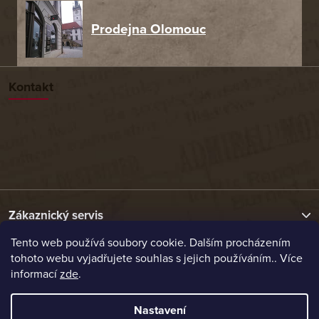
Prodejna Olomouc
Kontakt
Zákaznický servis
Tento web používá soubory cookie. Dalším procházením
tohoto webu vyjadřujete souhlas s jejich používáním.. Více
Užitečné odkazy
informací
zde
.
Naše nabídka
Nastavení