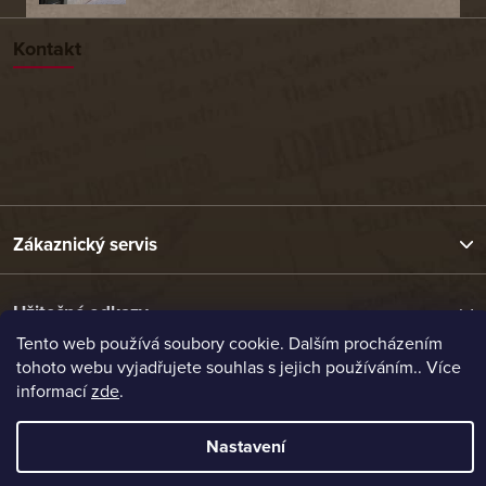
Kontakt
Zákaznický servis
Užitečné odkazy
Tento web používá soubory cookie. Dalším procházením
tohoto webu vyjadřujete souhlas s jejich používáním.. Více
Naše nabídka
informací
zde
.
Nastavení
Vytvořil Shoptet
Copyright 2026
Etrafika.cz
. Všechna práva vyhrazena.