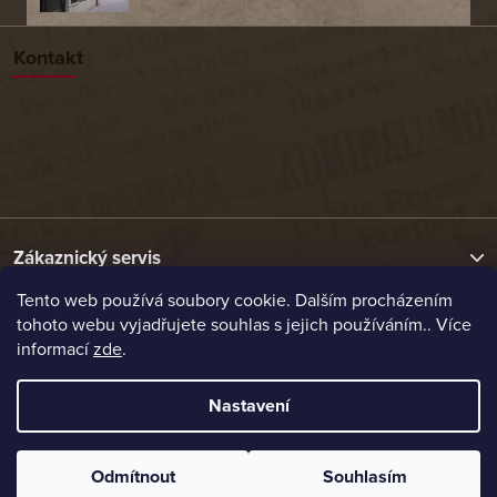
Kontakt
Zákaznický servis
Tento web používá soubory cookie. Dalším procházením
tohoto webu vyjadřujete souhlas s jejich používáním.. Více
Užitečné odkazy
informací
zde
.
Naše nabídka
Nastavení
Vytvořil Shoptet
Odmítnout
Souhlasím
Copyright 2026
Etrafika.cz
. Všechna práva vyhrazena.