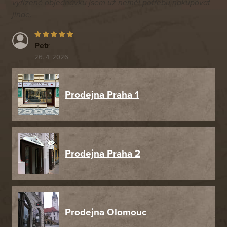
vyřízené objednávku jsem už neměl potřebu nakupovat
jinde.
Petr
26. 4. 2026
Prodejna Praha 1
Prodejna Praha 2
Prodejna Olomouc