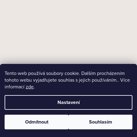
Skladem
Dýmkový zapalovač Corona Old Boy 64-8115
3 240 Kč
Tento web používá soubory cookie. Dalším procházením
DO KOŠÍKU
tohoto webu vyjadřujete souhlas s jejich používáním.. Více
informací
zde
.
Nastavení
NAČÍST 24 DALŠÍCH
Odmítnout
Souhlasím
S
1
4
t