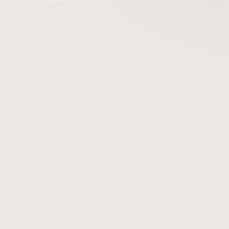
Plyn do zapalovače Xikar Gas Butane 250ml
Sk
Benzín do zapalovače Zippo 125ml
Sk
eme
Nejlevnější
Nejdražší
Nejprodávanější
Abecedně