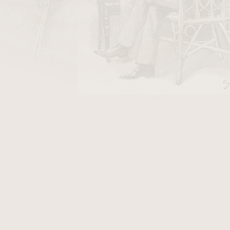
149 Kč
ladem
75 Kč
ladem
22
položek celkem