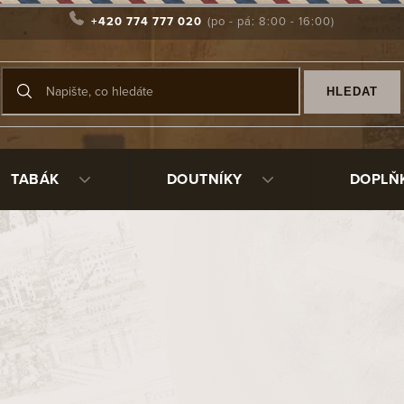
+420 774 777 020
HLEDAT
TABÁK
DOUTNÍKY
DOPLŇ
vanější
Dýmkový zapalovač SideKick
Sk