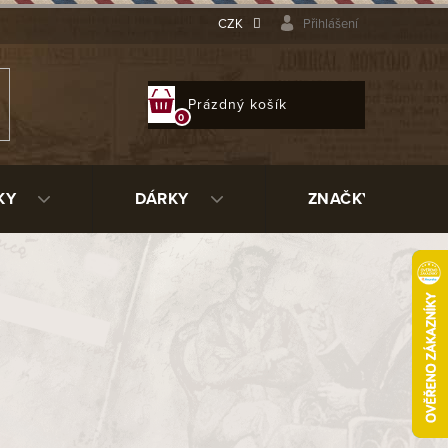
CZK
Přihlášení
NÁKUPNÍ
Prázdný košík
KOŠÍK
KY
DÁRKY
ZNAČKY
38 Kč
ladem