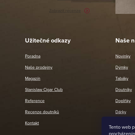
potřebu n
Zobrazit recenze
Pet
26. 
Užitečné odkazy
Naše n
Poradna
Novinky
Naše prodejny
Dýmky
Magazín
Tabáky
Stanislaw Cigar Club
Doutníky
Reference
Doplňky
Recenze doutníků
Dárky
Kontakt
Tento web p
procházením 