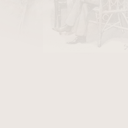
DO KOŠÍKU
kový v povrchové úpravě chrom - mozaika.
áhradních kamínků.