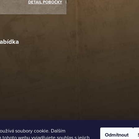
akupovat jinde.
DETAIL POBOČKY
Richard Lasztuwka
18. 4. 2026
r
4. 2026
abídka
oužívá soubory cookie. Dalším
Odmítnout
tohoto webu vyjadřujete souhlas s jejich