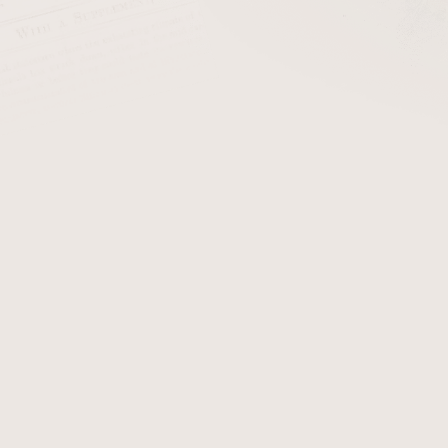
cena:
PŘIDAT 
Dýmkový zapalovač kamín
Součástí balení jsou 3 ks n
Detailní informace
Zeptat se
Hlídat