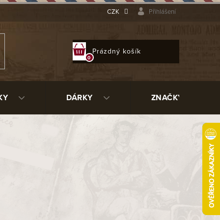
CZK
Přihlášení
NÁKUPNÍ
Prázdný košík
KOŠÍK
KY
DÁRKY
ZNAČKY
edy 16002
88342