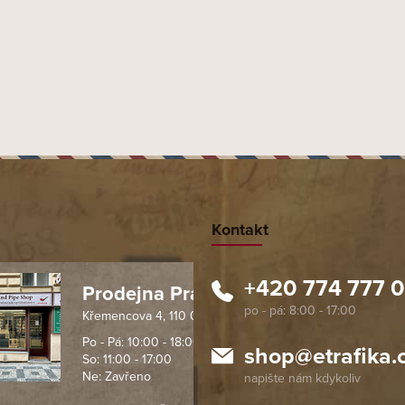
Kontakt
+420 774 777 
Prodejna Praha 1
Křemencova 4, 110 00 Praha
 spolehlivý obchod. Nemohu
Profesionální přístup, ochota p
návat s ostatními obchody v
rychlé dodání objednaného zb
Po - Pá: 10:00 - 18:00
shop
@
etrafika.
So: 11:00 - 17:00
mentu, protože od první
komunikace na jedničku s hvě
Ne: Zavřeno
objednávku jsem už neměl