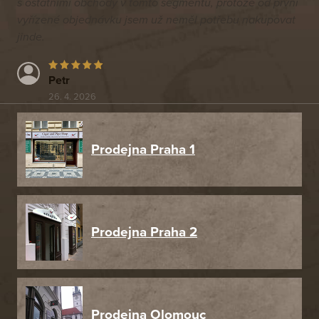
s ostatními obchody v tomto segmentu, protože od první
vyřízené objednávku jsem už neměl potřebu nakupovat
jinde.
Petr
26. 4. 2026
Prodejna Praha 1
Prodejna Praha 2
Prodejna Olomouc