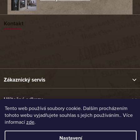
Kontakt
Zákaznický servis
Užitečné odkazy
Tento web používá soubory cookie. Dalším procházením
tohoto webu vyjadřujete souhlas s jejich používáním.. Více
Naše nabídka
informací
zde
.
Nastavení
Vytvořil Shoptet