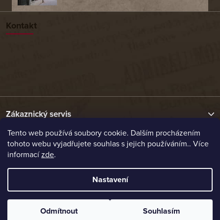
Kontakt
Zákaznický servis
Tento web používá soubory cookie. Dalším procházením
tohoto webu vyjadřujete souhlas s jejich používáním.. Více
Užitečné odkazy
informací
zde
.
Naše nabídka
Nastavení
Vytvořil Shoptet
Odmítnout
Souhlasím
Copyright 2026
Etrafika.cz
. Všechna práva vyhrazena.