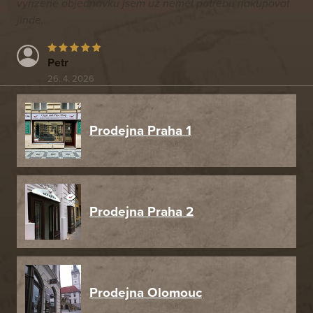
vyřízené objednávku jsem už neměl potřebu nakupovat
jinde.
Petr
26. 4. 2026
Prodejna Praha 1
Prodejna Praha 2
Prodejna Olomouc