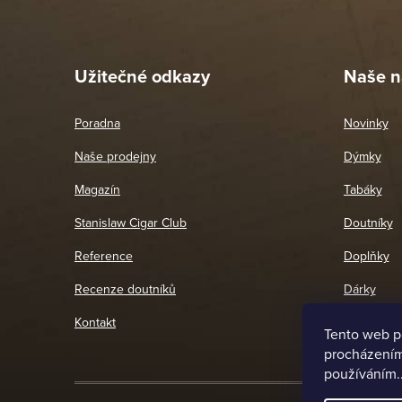
Pet
26. 
Užitečné odkazy
Naše n
Poradna
Novinky
Naše prodejny
Dýmky
Magazín
Tabáky
Stanislaw Cigar Club
Doutníky
Reference
Doplňky
Recenze doutníků
Dárky
Kontakt
Tento web p
procházením 
používáním.