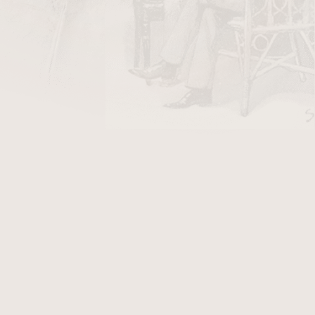
DO KOŠÍKU
ový vhodný pro leváky i praváky. Provedení
tí zapalovače je
dusátko
.