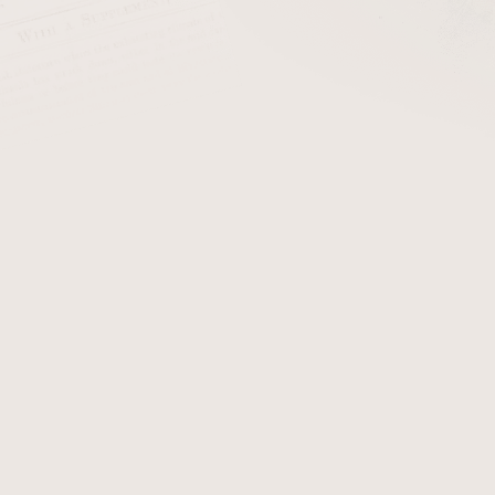
cena:
PŘIDAT 
Dýmkový zapalovač kamínk
zlatý kov-ornament. Součás
Detailní informace
Zeptat se
Hlídat