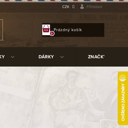
CZK
Přihlášení
NÁKUPNÍ
Prázdný košík
KOŠÍK
KY
DÁRKY
ZNAČKY