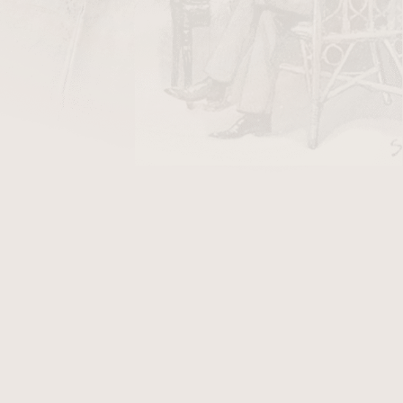
DO KOŠÍKU
ový s
dusátkem
vhodný pro praváky.