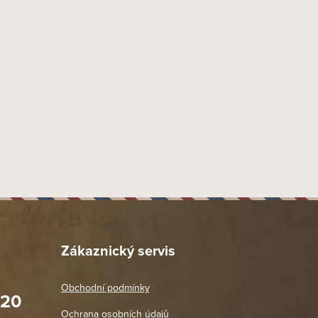
Plyn
Kamínkový
Klasický - boční
Corona
54
37
0.2
2.6
5
0.06
1 ks
29 mm
Zákaznický servis
12 mm
71 mm
Obchodní podmínky
020
Prodejna Praha 2
Ochrana osobních údajů