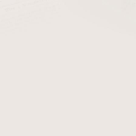
cena:
PŘIDAT 
Dýmkový zapalovač kamínk
Detailní informace
Zeptat se
Hlídat