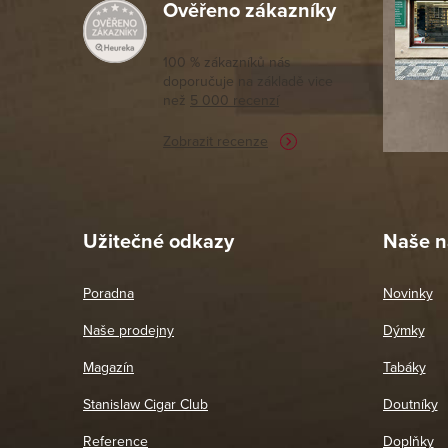
Ověřeno zákazníky
Výborný a
moc porov
tomto seg
100 % zákazníků nás
doporučuje na základě vice
vyřízené 
než
5 000 recenzí
potřebu n
Zobrazit recenze
Pet
26. 
Užitečné odkazy
Naše n
Poradna
Novinky
Naše prodejny
Dýmky
Magazín
Tabáky
Stanislaw Cigar Club
Doutníky
Reference
Doplňky