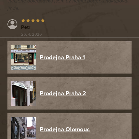
vyřízené objednávku jsem už neměl potřebu nakupovat
jinde.
Petr
26. 4. 2026
Prodejna Praha 1
Prodejna Praha 2
Prodejna Olomouc