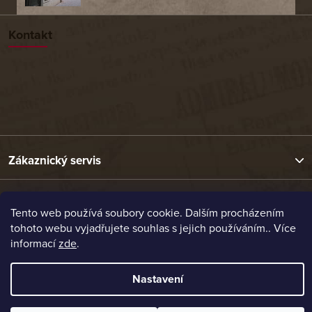
Kontakt
Zákaznický servis
Užitečné odkazy
Tento web používá soubory cookie. Dalším procházením
tohoto webu vyjadřujete souhlas s jejich používáním.. Více
informací
zde
.
Naše nabídka
Nastavení
Vytvořil Shoptet
Copyright 2026
Etrafika.cz
. Všechna práva vyhrazena.