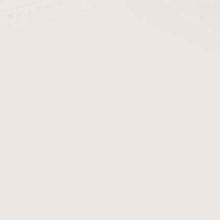
cena:
PŘIDAT 
Doutníkový zapalovač Winje
tryskový zapalovač na dou
Přední strana je zdobená
najdeme okénko, díky kt
zapalovači. Po odklopení ho
dojde k zapálení čtyřech try
zapálení Vašeho oblíbenéh
plnící ventil a regulaci i
zapálení doutníků, ale také
vodní dýmky, krbů nebo gril
Detailní informace
Zeptat se
Hlídat