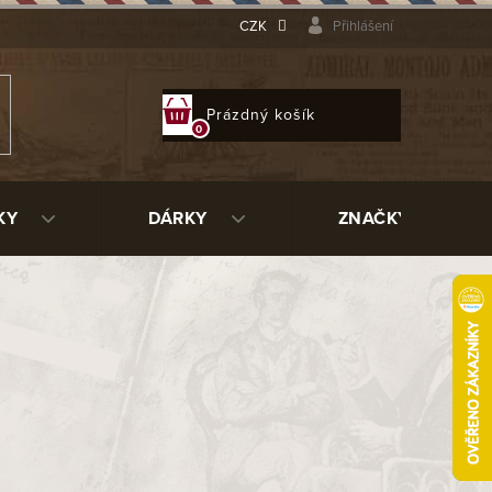
CZK
Přihlášení
NÁKUPNÍ
Prázdný košík
KOŠÍK
KY
DÁRKY
ZNAČKY
al carbon
FO310041