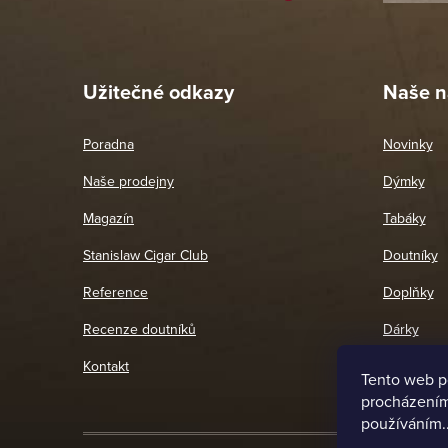
Pet
26. 
Užitečné odkazy
Naše n
Poradna
Novinky
Naše prodejny
Dýmky
Magazín
Tabáky
Stanislaw Cigar Club
Doutníky
Reference
Doplňky
Recenze doutníků
Dárky
Kontakt
Tento web p
procházením 
používáním.