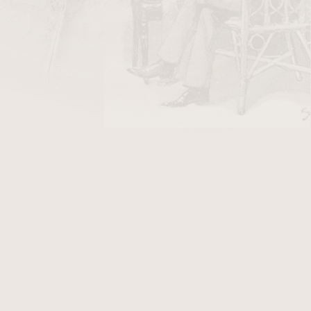
DO KOŠÍKU
t Gladiator 4xJet black real carbon. Masivní
tníky má povrch v lesklém černém provedení.
 pravou karbonovou výplní. Na zadní straně
erému můžeme kontrolovat hladinu plynu v
rního krytu a stisknutí čelního tlačítka dolů
sek. Tyto trysky vyvinou velmi silný plamen pro
o doutníku. Ve spodní části najdeme plynový
ntenzity plamene. Zapalovač je vhodný nejen k
 jako stolní zapalovač na podpalování uhlíků do
ů. Zapalovač je dodávaný v dárkové krabičce.