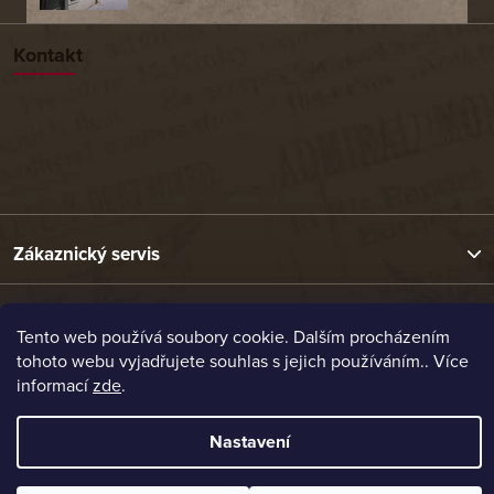
Kontakt
Zákaznický servis
Užitečné odkazy
Tento web používá soubory cookie. Dalším procházením
tohoto webu vyjadřujete souhlas s jejich používáním.. Více
informací
zde
.
Naše nabídka
Nastavení
Vytvořil Shoptet
Copyright 2026
Etrafika.cz
. Všechna práva vyhrazena.