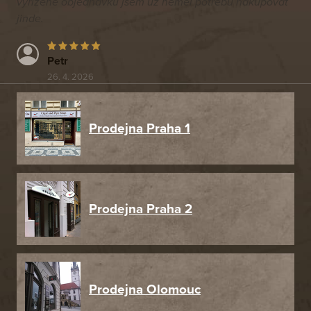
vyřízené objednávku jsem už neměl potřebu nakupovat
jinde.
Petr
26. 4. 2026
Prodejna Praha 1
Prodejna Praha 2
Prodejna Olomouc