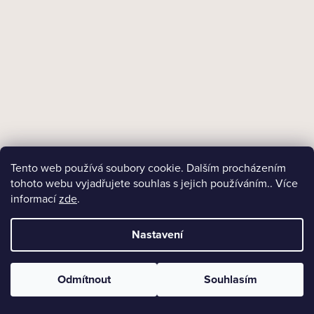
Tento web používá soubory cookie. Dalším procházením
tohoto webu vyjadřujete souhlas s jejich používáním.. Více
informací
zde
.
Nastavení
18+
Odmítnout
Souhlasím
Skladem
Dýmkový tabák Sweet S.V.H./10