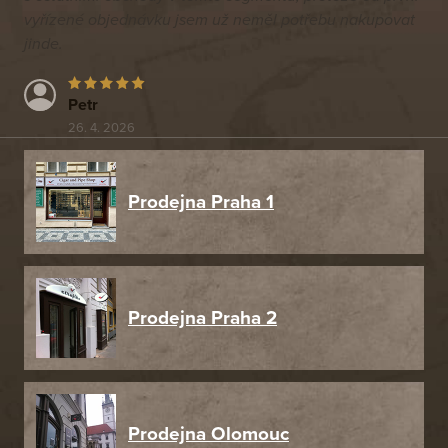
vyřízené objednávku jsem už neměl potřebu nakupovat
jinde.
Petr
26. 4. 2026
Prodejna Praha 1
Prodejna Praha 2
Prodejna Olomouc