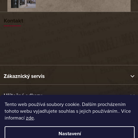
Kontakt
Zákaznický servis
Užitečné odkazy
Tento web používá soubory cookie. Dalším procházením
tohoto webu vyjadřujete souhlas s jejich používáním.. Více
Naše nabídka
informací
zde
.
Nastavení
Vytvořil Shoptet