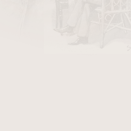
DO KOŠÍKU
egantní směs
Virginie
,
Burley
, ručně řezaných
 Black
Cavendishe
. Tento bohatý základ je pak
lové aroma. Svým složením je tento tabák
on Sweet Killarney.