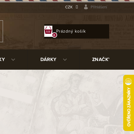
CZK
Přihlášení
NÁKUPNÍ
Prázdný košík
KOŠÍK
KY
DÁRKY
ZNAČKY